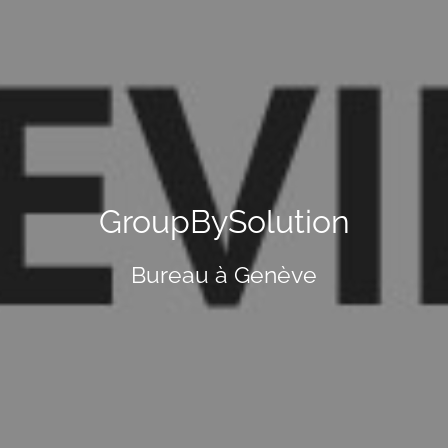
GroupBySolution
Bureau à Genève